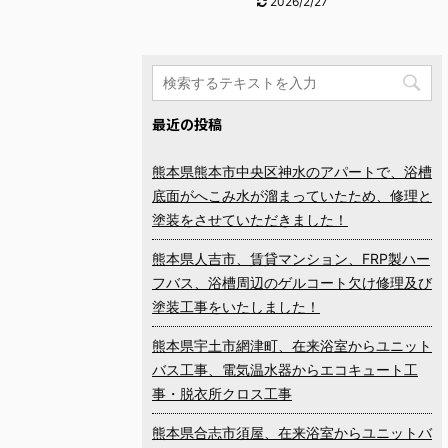
2026/2/27
最近の投稿
熊本県熊本市中央区神水のアパートで、浴槽
底面がへこみ水が溜まっていたため、修理と
塗装をさせていただきました！
熊本県人吉市、賃貸マンション、FRP製ハー
フバス、浴槽周辺のゲルコート欠け修理及び
塗装工事をいたしました！
熊本県宇土市網津町、在来浴室からユニット
バス工事、電気温水器からエコキュート工
事・脱衣所クロス工事
熊本県合志市須屋、在来浴室からユニットバ