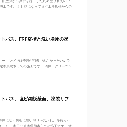
、旧塗膜が不具合を起こしたため塗り替えのご
施工です。 お世話になってます工務店様からの
トバス、FRP浴槽と洗い場床の塗
リーニングでは美観が回復できなかったため塗
熊本県熊本市での施工です。 清掃・クリーニン
ットバス、塩ビ鋼板壁面、塗装リフ
去時に塩ビ鋼板に黒い擦りキズ汚れが多数入っ
した。 本日は熊本県熊本市での施工です。 賃