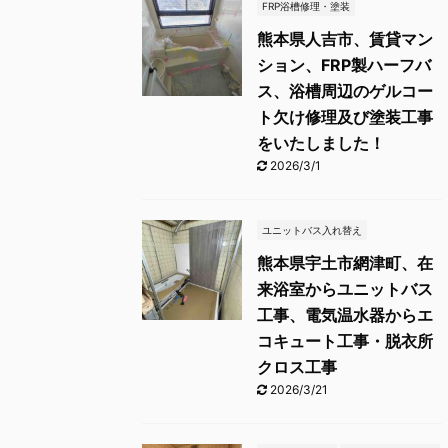
FRP浴槽修理・塗装
熊本県人吉市、賃貸マン
ション、FRP製ハーフバ
ス、浴槽周辺のゲルコー
ト欠け修理及び塗装工事
をいたしました！
2026/3/1
ユニットバス入れ替え
熊本県宇土市網津町、在
来浴室からユニットバス
工事、電気温水器からエ
コキュート工事・脱衣所
クロス工事
2026/3/21