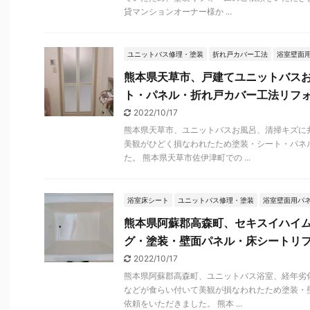
貸マンションオーナー様か ...
ユニットバス修理・塗装
折れ戸カバー工法
浴室壁面
熊本県天草市、戸建てユニットバス
ト・パネル・折れ戸カバー工法リフ
2022/10/17
熊本県天草市、ユニットバスお風呂、清掃キズに
美観がひどく損なわれたため塗装・シート・パネ
た。 熊本県天草市佐伊津町での ...
浴室床シート
ユニットバス修理・塗装
浴室壁面用パ
熊本県阿蘇郡高森町、セキスイハイ
グ・塗装・壁面パネル・床シートリ
2022/10/17
熊本県阿蘇郡高森町、ユニットバス浴室、経年劣
などが食らい付いて美観が損なわれたため塗装・
依頼をいただきました。 熊本 ...