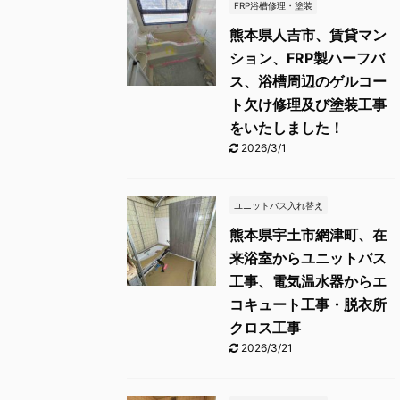
FRP浴槽修理・塗装
熊本県人吉市、賃貸マン
ション、FRP製ハーフバ
ス、浴槽周辺のゲルコー
ト欠け修理及び塗装工事
をいたしました！
2026/3/1
ユニットバス入れ替え
熊本県宇土市網津町、在
来浴室からユニットバス
工事、電気温水器からエ
コキュート工事・脱衣所
クロス工事
2026/3/21