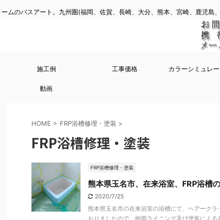
ームのバスアート。九州圏(福岡、佐賀、長崎、大分、熊本、宮崎、鹿児島、
施工例
工事価格
カラーシミュレー
動画
HOME
>
FRP浴槽修理・塗装
>
FRP浴槽修理・塗装
FRP浴槽修理・塗装
熊本県玉名市、在来浴室、FRP浴槽
2020/7/25
熊本県玉名市の在来浴室の浴槽にて、ヘアークラ
おりましたので、樹脂ライニング及び塗装による