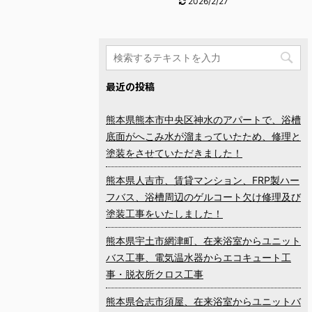
2026/2/27
最近の投稿
熊本県熊本市中央区神水のアパートで、浴槽
底面がへこみ水が溜まっていたため、修理と
塗装をさせていただきました！
熊本県人吉市、賃貸マンション、FRP製ハー
フバス、浴槽周辺のゲルコート欠け修理及び
塗装工事をいたしました！
熊本県宇土市網津町、在来浴室からユニット
バス工事、電気温水器からエコキュート工
事・脱衣所クロス工事
熊本県合志市須屋、在来浴室からユニットバ