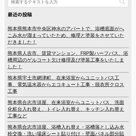
最近の投稿
熊本県熊本市中央区神水のアパートで、浴槽底面がへ
こみ水が溜まっていたため、修理と塗装をさせていた
だきました！
熊本県人吉市、賃貸マンション、FRP製ハーフバス、浴
槽周辺のゲルコート欠け修理及び塗装工事をいたしま
した！
熊本県宇土市網津町、在来浴室からユニットバス工
事、電気温水器からエコキュート工事・脱衣所クロス
工事
熊本県合志市須屋、在来浴室からユニットバス、洗面
化粧台入れ替え、トイレ入れ替え、キッチン入れ替え
工事など
熊本県合志市須屋、浴槽入れ替え・浴槽落とし込み水
栓交換・洗い場床シート貼り付け・壁面パネル部分貼