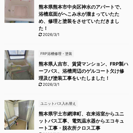
熊本県熊本市中央区神水のアパートで、
浴槽底面がへこみ水が溜まっていたた
め、修理と塗装をさせていただきまし
た！
2026/3/1
FRP浴槽修理・塗装
熊本県人吉市、賃貸マンション、FRP製ハ
ーフバス、浴槽周辺のゲルコート欠け修
理及び塗装工事をいたしました！
2026/3/1
ユニットバス入れ替え
熊本県宇土市網津町、在来浴室からユニ
ットバス工事、電気温水器からエコキュ
ート工事・脱衣所クロス工事