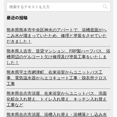
最近の投稿
熊本県熊本市中央区神水のアパートで、浴槽底面がへ
こみ水が溜まっていたため、修理と塗装をさせていた
だきました！
熊本県人吉市、賃貸マンション、FRP製ハーフバス、浴
槽周辺のゲルコート欠け修理及び塗装工事をいたしま
した！
熊本県宇土市網津町、在来浴室からユニットバス工
事、電気温水器からエコキュート工事・脱衣所クロス
工事
熊本県合志市須屋、在来浴室からユニットバス、洗面
化粧台入れ替え、トイレ入れ替え、キッチン入れ替え
工事など
熊本県合志市須屋、浴槽入れ替え・浴槽落とし込み水