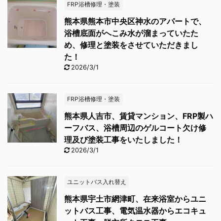
FRP浴槽修理・塗装
熊本県熊本市中央区神水のアパートで、
浴槽底面がへこみ水が溜まっていたた
め、修理と塗装をさせていただきまし
た！
2026/3/1
FRP浴槽修理・塗装
熊本県人吉市、賃貸マンション、FRP製ハ
ーフバス、浴槽周辺のゲルコート欠け修
理及び塗装工事をいたしました！
2026/3/1
ユニットバス入れ替え
熊本県宇土市網津町、在来浴室からユニ
ットバス工事、電気温水器からエコキュ